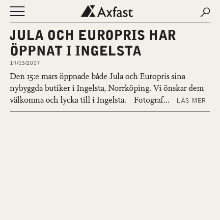
Sear
Sear
Öppna eller stäng navigering
NYHETER
JULA OCH EUROPRIS HAR
OM AXFAST
ÖPPNAT I INGELSTA
FASTIGHETER
19/03/2007
LEDIGA LOKALER
Den 15:e mars öppnade både Jula och Europris sina
KONTAKT
nybyggda butiker i Ingelsta, Norrköping. Vi önskar dem
välkomna och lycka till i Ingelsta.
Fotograf...
LÄS MER
MINA SIDOR
ENGLISH