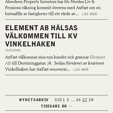
Aberdeen Property Investors har för Nordea Liv &
Pensions räkning kommit överens med AxFast om en
bytesaffär av fastigheter till ett värde av...
LÄS MER
ELEMENT AB HÄLSAS
VÄLKOMMEN TILL KV
VINKELHAKEN
31/01/2006
AxFast välkomnar sina nya kunder och grannar
Element
AB
till Drottninggatan 78. Sedan förvärvet av kvarteret
Vinkelhaken har AxFast renoverat...
LÄS MER
NYHETSARKIV
SID
1
2
...
26
27
28
TIDIGARE ÅR