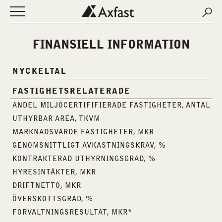
Sear
Sear
Öppna eller stäng navigering
NYHETER
FINANSIELL INFORMATION
OM AXFAST
FASTIGHETER
NYCKELTAL
LEDIGA LOKALER
KONTAKT
FASTIGHETSRELATERADE
MINA SIDOR
ANDEL MILJÖCERTIFIFIERADE FASTIGHETER, ANTAL %
ENGLISH
UTHYRBAR AREA, TKVM
MARKNADSVÄRDE FASTIGHETER, MKR
GENOMSNITTLIGT AVKASTNINGSKRAV, %
KONTRAKTERAD UTHYRNINGSGRAD, %
HYRESINTÄKTER, MKR
DRIFTNETTO, MKR
ÖVERSKOTTSGRAD, %
FÖRVALTNINGSRESULTAT, MKR*