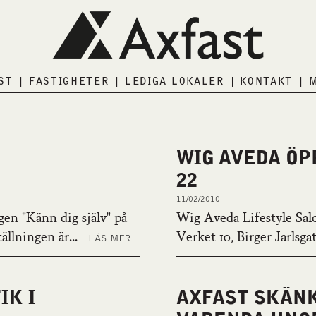
AST
FASTIGHETER
LEDIGA LOKALER
KONTAKT
M
WIG AVEDA ÖP
22
11/02/2010
gen "Känn dig själv" på
Wig Aveda Lifestyle Salo
ällningen är...
Verket 10, Birger Jarlsga
LÄS MER
IK I
AXFAST SKÄNK