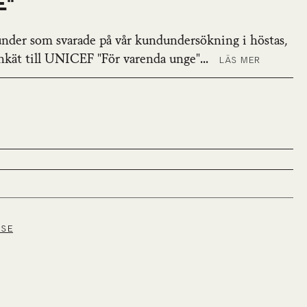
E"
 kunder som svarade på vår kundundersökning i höstas,
nkät till UNICEF "För varenda unge"...
LÄS MER
.SE