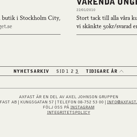
VARENDA UNG
22/01/2010
 butik i Stockholm City,
Stort tack till alla våra
et.se
vi skänkte 50kr/svarad e
NYHETSARKIV
SID
1
2
3
TIDIGARE ÅR
AXFAST ÄR EN DEL AV AXEL JOHNSON GRUPPEN
FAST AB | KUNGSGATAN 57 | TELEFON 08-752 53 00 |
INFO@AXFAST
FÖLJ OSS PÅ
INSTAGRAM
INTEGRITETSPOLICY