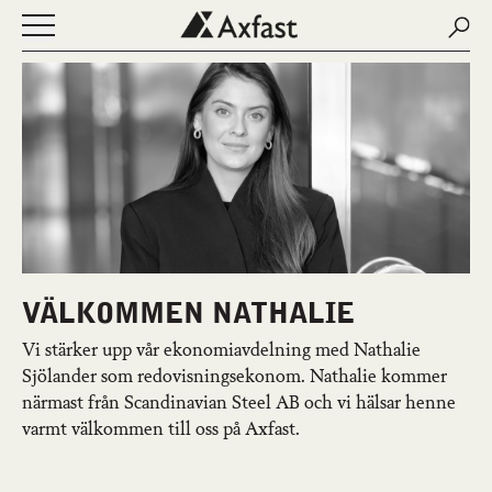
Sear
Sear
Öppna eller stäng navigering
NYHETER
OM AXFAST
FASTIGHETER
LEDIGA LOKALER
KONTAKT
MINA SIDOR
ENGLISH
VÄLKOMMEN NATHALIE
Vi stärker upp vår ekonomiavdelning med Nathalie
Sjölander som redovisningsekonom. Nathalie kommer
närmast från Scandinavian Steel AB och vi hälsar henne
varmt välkommen till oss på Axfast.