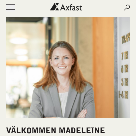
Sear
Sear
Öppna eller stäng navigering
NYHETER
OM AXFAST
FASTIGHETER
LEDIGA LOKALER
KONTAKT
MINA SIDOR
ENGLISH
VÄLKOMMEN MADELEINE