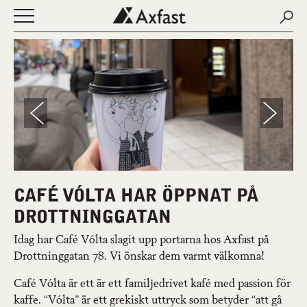
Sear
Sear
Öppna eller stäng navigering
NYHETER
OM AXFAST
FASTIGHETER
LEDIGA LOKALER
KONTAKT
MINA SIDOR
ENGLISH
CAFÉ VÓLTA HAR ÖPPNAT PÅ
DROTTNINGGATAN
Idag har Café Vólta slagit upp portarna hos Axfast på
Drottninggatan 78. Vi önskar dem varmt välkomna!
Café Vólta är ett är ett familjedrivet kafé med passion för
kaffe. “Vólta” är ett grekiskt uttryck som betyder “att gå