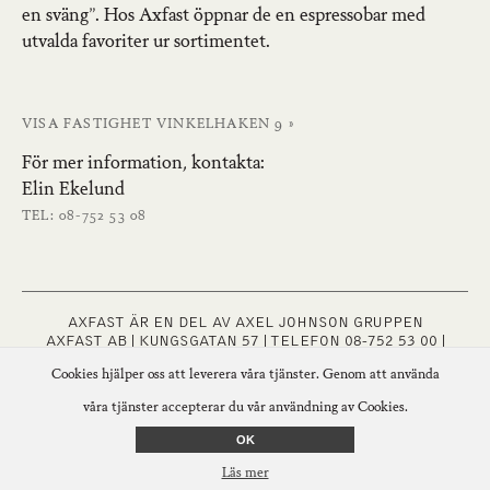
en sväng”. Hos Axfast öppnar de en espressobar med
utvalda favoriter ur sortimentet.
VISA FASTIGHET VINKELHAKEN 9 »
För mer information, kontakta:
Elin Ekelund
TEL: 08-752 53 08
AXFAST ÄR EN DEL AV AXEL JOHNSON GRUPPEN
AXFAST AB | KUNGSGATAN 57 | TELEFON 08-752 53 00 |
INFO@AXFAST.SE
Cookies hjälper oss att leverera våra tjänster. Genom att använda
FÖLJ OSS PÅ
INSTAGRAM
INTEGRITETSPOLICY
våra tjänster accepterar du vår användning av Cookies.
OK
Läs mer