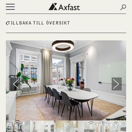
Sear
Sear
Öppna eller stäng navigering
NYHETER
TILLBAKA TILL ÖVERSIKT
OM AXFAST
FASTIGHETER
LEDIGA LOKALER
KONTAKT
MINA SIDOR
ENGLISH